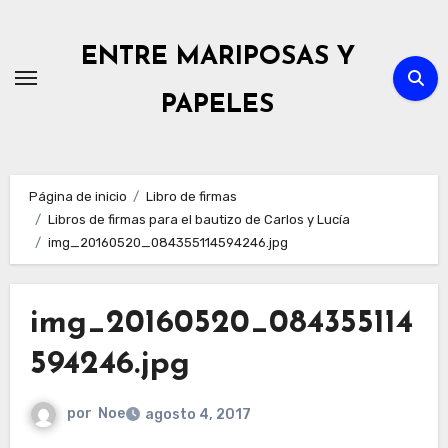
Ir
al
ENTRE MARIPOSAS Y
contenido
PAPELES
Página de inicio
Libro de firmas
Libros de firmas para el bautizo de Carlos y Lucía
img_20160520_084355114594246.jpg
img_20160520_084355114
594246.jpg
por
Noe
agosto 4, 2017