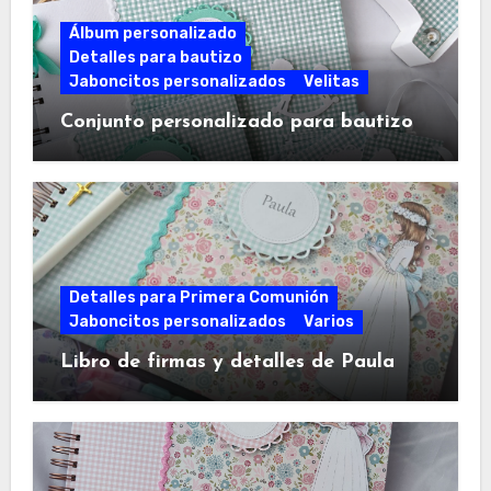
Álbum personalizado
Detalles para bautizo
Jaboncitos personalizados
Velitas
Conjunto personalizado para bautizo
Detalles para Primera Comunión
Jaboncitos personalizados
Varios
Libro de firmas y detalles de Paula