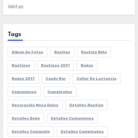
Velitas
Tags
Album De Fotos
Bautizo
Bautizo Niño
Bautizos
Bautizos 2017
Bodas
Bodas 2017
Candy Bar
Collar De Lactancia
Comuniones
Cumpleaños
Decoración Mesa Dulce
Detalles Bautizo
Detalles Bebe
Detalles Comuniones
Detalles Comunión
Detalles Cumpleaños