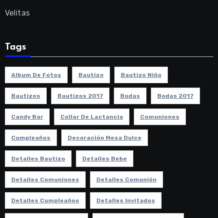
Velitas
Tags
Album De Fotos
Bautizo
Bautizo Niño
Bautizos
Bautizos 2017
Bodas
Bodas 2017
Candy Bar
Collar De Lactancia
Comuniones
Cumpleaños
Decoración Mesa Dulce
Detalles Bautizo
Detalles Bebe
Detalles Comuniones
Detalles Comunión
Detalles Cumpleaños
Detalles Invitados