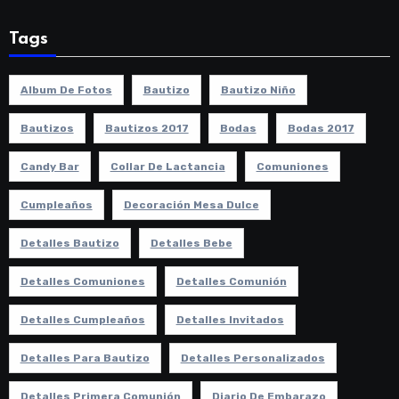
Tags
Album De Fotos
Bautizo
Bautizo Niño
Bautizos
Bautizos 2017
Bodas
Bodas 2017
Candy Bar
Collar De Lactancia
Comuniones
Cumpleaños
Decoración Mesa Dulce
Detalles Bautizo
Detalles Bebe
Detalles Comuniones
Detalles Comunión
Detalles Cumpleaños
Detalles Invitados
Detalles Para Bautizo
Detalles Personalizados
Detalles Primera Comunión
Diario De Embarazo