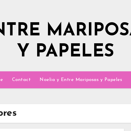
NTRE MARIPOS
Y PAPELES
e
Contact
Noelia y Entre Mariposas y Papeles
ores