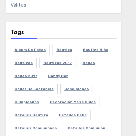
Velitas
Tags
Album De Fotos
Bautizo
Bautizo Niño
Bautizos
Bautizos 2017
Bodas
Bodas 2017
Candy Bar
Collar De Lactancia
Comuniones
Cumpleaños
Decoración Mesa Dulce
Detalles Bautizo
Detalles Bebe
Detalles Comuniones
Detalles Comunión