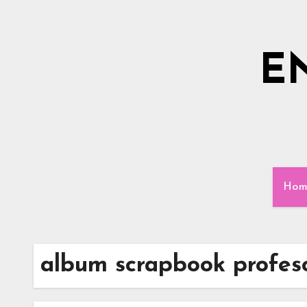
Ir
al
contenido
E
Hom
album scrapbook profes