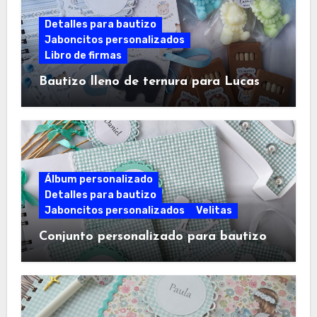
Detalles para bautizo
Jaboncitos personalizados
Libro de firmas
Bautizo lleno de ternura para Lucas
Álbum personalizado
Detalles para bautizo
Jaboncitos personalizados
Velitas
Conjunto personalizado para bautizo