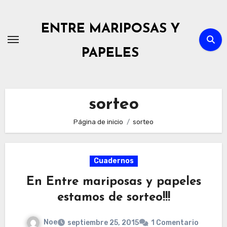
Ir
al
ENTRE MARIPOSAS Y
contenido
PAPELES
sorteo
Página de inicio
sorteo
Cuadernos
En Entre mariposas y papeles
estamos de sorteo!!!
Noe
septiembre 25, 2015
1 Comentario