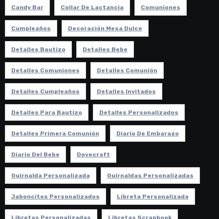
Candy Bar
Collar De Lactancia
Comuniones
Cumpleaños
Decoración Mesa Dulce
Detalles Bautizo
Detalles Bebe
Detalles Comuniones
Detalles Comunión
Detalles Cumpleaños
Detalles Invitados
Detalles Para Bautizo
Detalles Personalizados
Detalles Primera Comunión
Diario De Embarazo
Diario Del Bebe
Dovecraft
Guirnalda Personalizada
Guirnaldas Personalizadas
Jaboncitos Personalizados
Libreta Personalizada
Libretas Personalizadas
Libretas Scrapbook