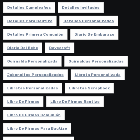
Detalles Cumpleaños
Detalles Invitados
Detalles Para Bautizo
Detalles Personalizados
Detalles Primera Comunión
Diario De Embarazo
Diario Del Bebe
Dovecraft
Guirnalda Personalizada
Guirnaldas Personalizadas
Jaboncitos Personalizados
Libreta Personalizada
Libretas Personalizadas
Libretas Scrapbook
Libro De Firmas
Libro De Firmas Bautizo
Libro De Firmas Comunión
Libro De Firmas Para Bautizo