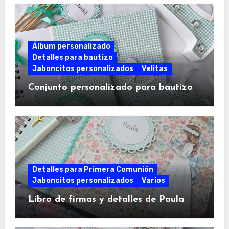
Álbum personalizado
Detalles para bautizo
Jaboncitos personalizados
Velitas
Conjunto personalizado para bautizo
Detalles para Primera Comunión
Jaboncitos personalizados
Varios
Libro de firmas y detalles de Paula