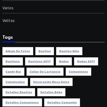
Varios
Velitas
Tags
Album De Fotos
Bautizo
Bautizo Niño
Bautizos
Bautizos 2017
Bodas
Bodas 2017
Candy Bar
Collar De Lactancia
Comuniones
Cumpleaños
Decoración Mesa Dulce
Detalles Bautizo
Detalles Bebe
Detalles Comuniones
Detalles Comunión