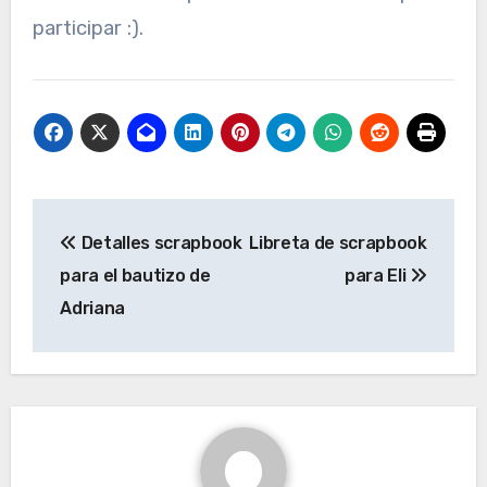
participar :).
Navegación
Detalles scrapbook
Libreta de scrapbook
de
para el bautizo de
para Eli
entradas
Adriana