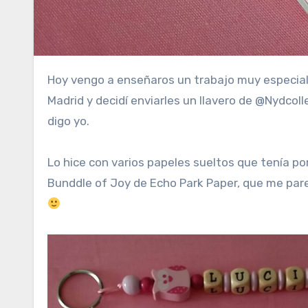
Hoy vengo a enseñaros un trabajo muy especial que hice para Lucía, el bebe de mi prima Raquel, viven en
Madrid y decidí enviarles un llavero de @Nydco
digo yo.
Lo hice con varios papeles sueltos que tenía po
Bunddle of Joy de Echo Park Paper, que me pare