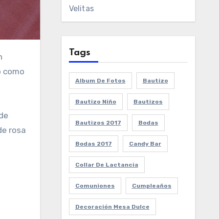
Velitas
Tags
no como
Album De Fotos
Bautizo
Bautizo Niño
Bautizos
 de
Bautizos 2017
Bodas
de rosa
Bodas 2017
Candy Bar
Collar De Lactancia
Comuniones
Cumpleaños
Decoración Mesa Dulce