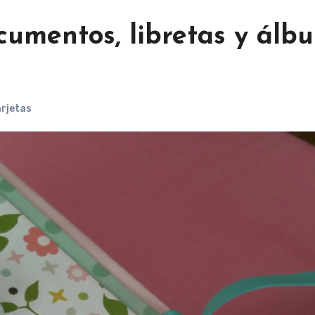
cumentos, libretas y álb
arjetas