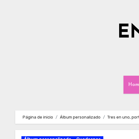
Ir
al
contenido
E
Hom
Página de inicio
Álbum personalizado
Tres en uno, po