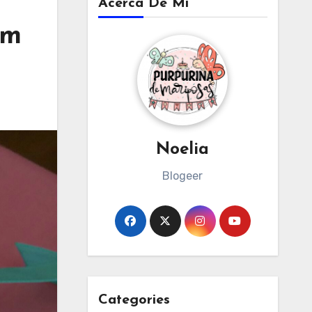
Acerca De Mi
um
Noelia
Blogeer
Categories