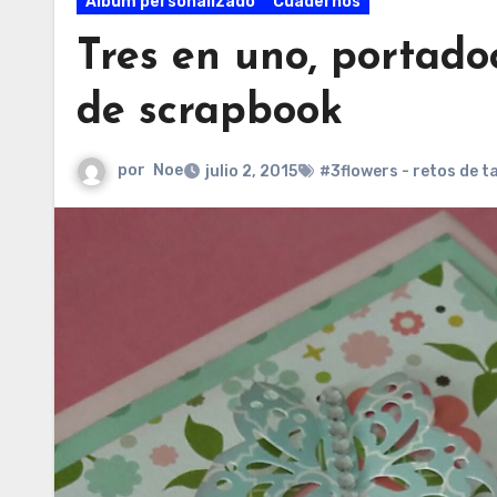
Álbum personalizado
Cuadernos
Tres en uno, portado
de scrapbook
por
Noe
julio 2, 2015
#3flowers - retos de t