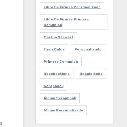
Libro De Firmas Personalizado
Libro De Firmas Primera
Comunion
Martha Stewart
Mesa Dulce
Personalizado
Primera Comunion
Recollections
Regalo Bebe
Scrapbook
Álbum Scrapbook
Álbum Personalizado
as