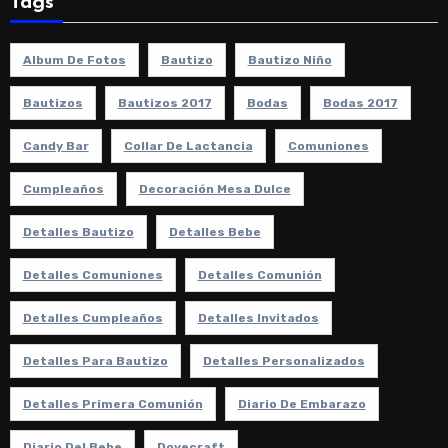
Tags
Album De Fotos
Bautizo
Bautizo Niño
Bautizos
Bautizos 2017
Bodas
Bodas 2017
Candy Bar
Collar De Lactancia
Comuniones
Cumpleaños
Decoración Mesa Dulce
Detalles Bautizo
Detalles Bebe
Detalles Comuniones
Detalles Comunión
Detalles Cumpleaños
Detalles Invitados
Detalles Para Bautizo
Detalles Personalizados
Detalles Primera Comunión
Diario De Embarazo
Diario Del Bebe
Dovecraft