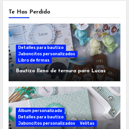
Te Has Perdido
Detalles para bautizo
Jaboncitos personalizados
Libro de firmas
Bautizo lleno de ternura para Lucas
Álbum personalizado
Detalles para bautizo
Jaboncitos personalizados
Velitas