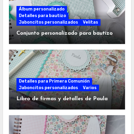
Álbum personalizado
Detalles para bautizo
Jaboncitos personalizados
Velitas
Conjunto personalizado para bautizo
Detalles para Primera Comunión
Jaboncitos personalizados
Varios
Libro de firmas y detalles de Paula