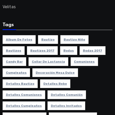
Velitas
Tags
Album De Fotos
Bautizo
Bautizo Niño
Bautizos
Bautizos 2017
Bodas
Bodas 2017
Candy Bar
Collar De Lactancia
Comuniones
Cumpleaños
Decoración Mesa Dulce
Detalles Bautizo
Detalles Bebe
Detalles Comuniones
Detalles Comunión
Detalles Cumpleaños
Detalles Invitados