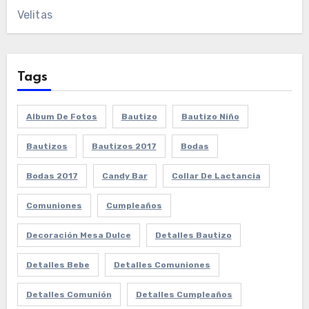
Velitas
Tags
Album De Fotos
Bautizo
Bautizo Niño
Bautizos
Bautizos 2017
Bodas
Bodas 2017
Candy Bar
Collar De Lactancia
Comuniones
Cumpleaños
Decoración Mesa Dulce
Detalles Bautizo
Detalles Bebe
Detalles Comuniones
Detalles Comunión
Detalles Cumpleaños