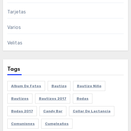
Tarjetas
Varios
Velitas
Tags
Album De Fotos
Bautizo
Bautizo Niño
Bautizos
Bautizos 2017
Bodas
Bodas 2017
Candy Bar
Collar De Lactancia
Comuniones
Cumpleaños