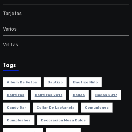
Tarjetas
Varios
Velitas
Tags
Album De Fotos
Bautizo
Bautizo Niño
Bautizos
Bautizos 2017
Bodas
Bodas 2017
Candy Bar
Collar De Lactancia
Comuniones
Cumpleaños
Decoración Mesa Dulce