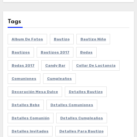
Tags
Album De Fotos
Bautizo
Bautizo Niño
Bautizos
Bautizos 2017
Bodas
Bodas 2017
Candy Bar
Collar De Lactancia
Comuniones
Cumpleaños
Decoración Mesa Dulce
Detalles Bautizo
Detalles Bebe
Detalles Comuniones
Detalles Comunión
Detalles Cumpleaños
Detalles Invitados
Detalles Para Bautizo