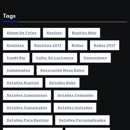
Tags
Album De Fotos
Bautizo
Bautizo Niño
Bautizos
Bautizos 2017
Bodas
Bodas 2017
Candy Bar
Collar De Lactancia
Comuniones
Cumpleaños
Decoración Mesa Dulce
Detalles Bautizo
Detalles Bebe
Detalles Comuniones
Detalles Comunión
Detalles Cumpleaños
Detalles Invitados
Detalles Para Bautizo
Detalles Personalizados