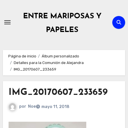
Ir
al
ENTRE MARIPOSAS Y
contenido
PAPELES
Página de inicio
Álbum personalizado
Detalles para la Comunión de Alejandra
IMG_20170607_233659
IMG_20170607_233659
por
Noe
mayo 11, 2018