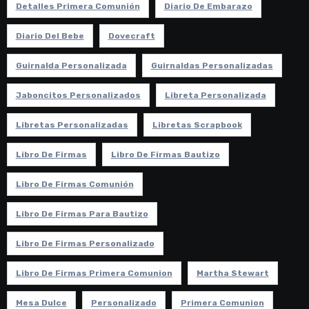
Detalles Primera Comunión
Diario De Embarazo
Diario Del Bebe
Dovecraft
Guirnalda Personalizada
Guirnaldas Personalizadas
Jaboncitos Personalizados
Libreta Personalizada
Libretas Personalizadas
Libretas Scrapbook
Libro De Firmas
Libro De Firmas Bautizo
Libro De Firmas Comunión
Libro De Firmas Para Bautizo
Libro De Firmas Personalizado
Libro De Firmas Primera Comunion
Martha Stewart
Mesa Dulce
Personalizado
Primera Comunion