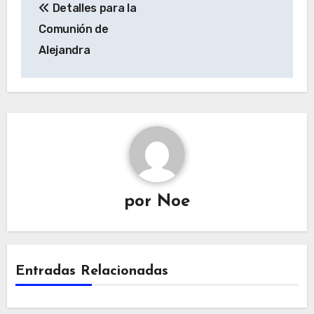
Detalles para la
de
Comunión de
entradas
Alejandra
por
Noe
Entradas Relacionadas