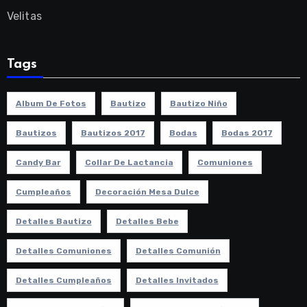
Velitas
Tags
Album De Fotos
Bautizo
Bautizo Niño
Bautizos
Bautizos 2017
Bodas
Bodas 2017
Candy Bar
Collar De Lactancia
Comuniones
Cumpleaños
Decoración Mesa Dulce
Detalles Bautizo
Detalles Bebe
Detalles Comuniones
Detalles Comunión
Detalles Cumpleaños
Detalles Invitados