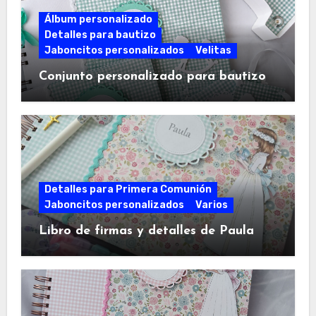
Álbum personalizado
Detalles para bautizo
Jaboncitos personalizados
Velitas
Conjunto personalizado para bautizo
Detalles para Primera Comunión
Jaboncitos personalizados
Varios
Libro de firmas y detalles de Paula