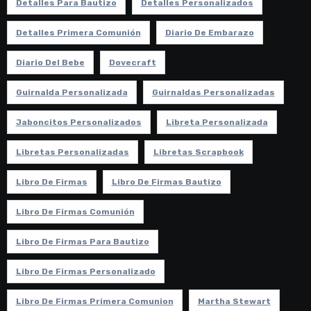
Detalles Para Bautizo
Detalles Personalizados
Detalles Primera Comunión
Diario De Embarazo
Diario Del Bebe
Dovecraft
Guirnalda Personalizada
Guirnaldas Personalizadas
Jaboncitos Personalizados
Libreta Personalizada
Libretas Personalizadas
Libretas Scrapbook
Libro De Firmas
Libro De Firmas Bautizo
Libro De Firmas Comunión
Libro De Firmas Para Bautizo
Libro De Firmas Personalizado
Libro De Firmas Primera Comunion
Martha Stewart