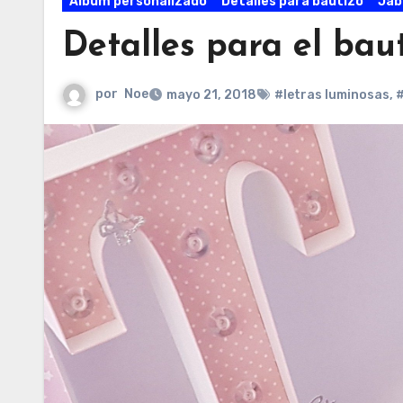
Álbum personalizado
Detalles para bautizo
Jab
Detalles para el bau
por
Noe
mayo 21, 2018
#letras luminosas
,
#