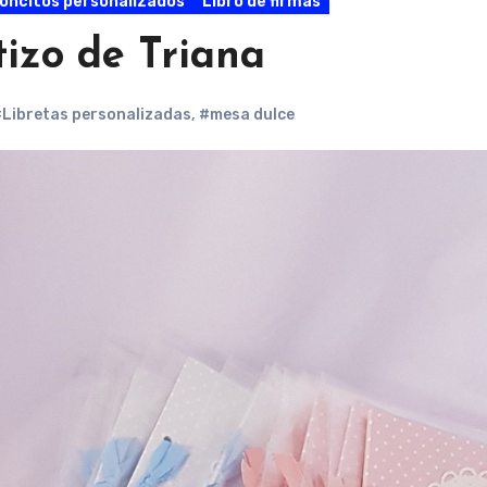
oncitos personalizados
Libro de firmas
tizo de Triana
Libretas personalizadas
,
#mesa dulce