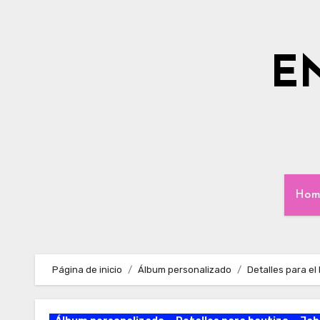
Ir
al
contenido
E
Hom
Página de inicio
Álbum personalizado
Detalles para el