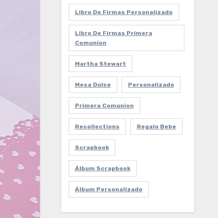
Libro De Firmas Personalizado
Libro De Firmas Primera
Comunion
Martha Stewart
Mesa Dulce
Personalizado
Primera Comunion
Recollections
Regalo Bebe
Scrapbook
Álbum Scrapbook
Álbum Personalizado