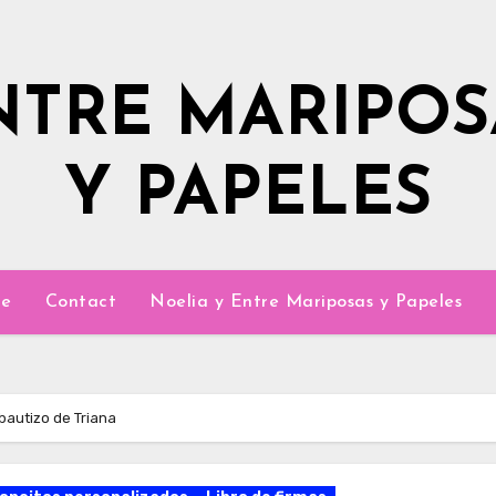
NTRE MARIPOS
Y PAPELES
e
Contact
Noelia y Entre Mariposas y Papeles
 bautizo de Triana