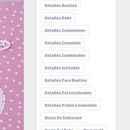
Detalles Bautizo
Detalles Bebe
Detalles Comuniones
Detalles Comunión
Detalles Cumpleaños
Detalles Invitados
Detalles Para Bautizo
Detalles Personalizados
Detalles Primera Comunión
Diario De Embarazo