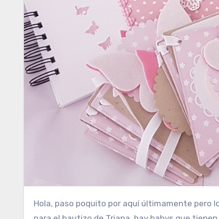
Hola, paso poquito por aquí últimamente pero los días no me dan para más… hoy os quiero enseñar los detalles
para el bautizo de Triana, hay babys que tienen