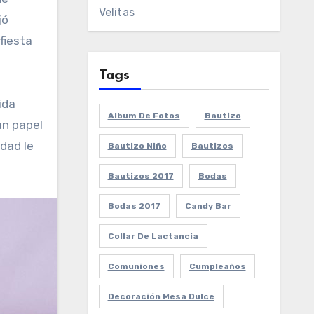
Velitas
jó
fiesta
Tags
ida
Album De Fotos
Bautizo
un papel
rdad le
Bautizo Niño
Bautizos
Bautizos 2017
Bodas
Bodas 2017
Candy Bar
Collar De Lactancia
Comuniones
Cumpleaños
Decoración Mesa Dulce