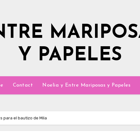
NTRE MARIPOS
Y PAPELES
e
Contact
Noelia y Entre Mariposas y Papeles
s para el bautizo de Mila