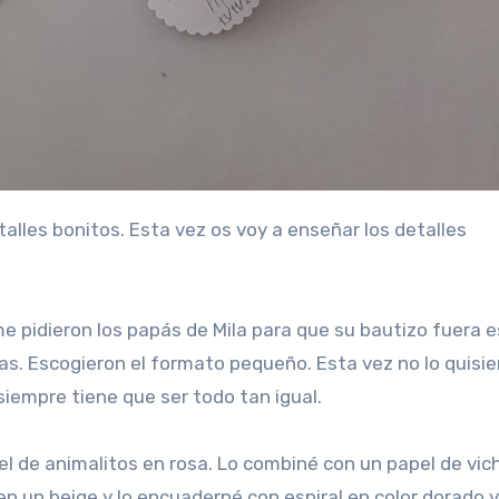
 pidieron los papás de Mila para que su bautizo fuera e
as. Escogieron el formato pequeño. Esta vez no lo quisie
siempre tiene que ser todo tan igual.
e el de animalitos en rosa. Lo combiné con un papel de vich
 en un beige y lo encuaderné con espiral en color dorado 