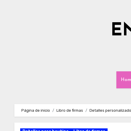
Ir
al
contenido
E
Hom
Página de inicio
Libro de firmas
Detalles personalizado