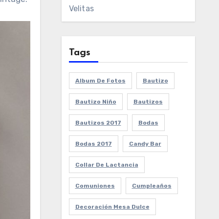
Velitas
Tags
Album De Fotos
Bautizo
Bautizo Niño
Bautizos
Bautizos 2017
Bodas
Bodas 2017
Candy Bar
Collar De Lactancia
Comuniones
Cumpleaños
Decoración Mesa Dulce