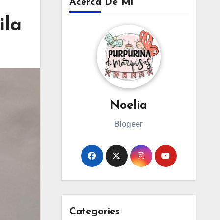
Acerca De Mi
ila
Noelia
Blogeer
Categories