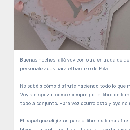
Buenas noches, allá voy con otra entrada de detalles bonitos. Esta vez os voy a enseñar los detalles
personalizados para el bautizo de Mila.
No sabéis cómo disfruté haciendo todo lo que me
Voy a empezar como siempre por el libro de firm
todo a conjunto. Rara vez ocurre esto y oye no 
El papel que eligieron para el libro de firmas fu
blanco para el lomo. La cinta en zig zag la puse