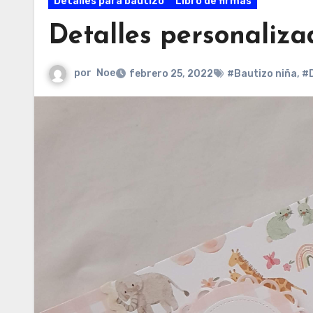
Detalles para bautizo
Libro de firmas
Detalles personaliza
por
Noe
febrero 25, 2022
#Bautizo niña
,
#D