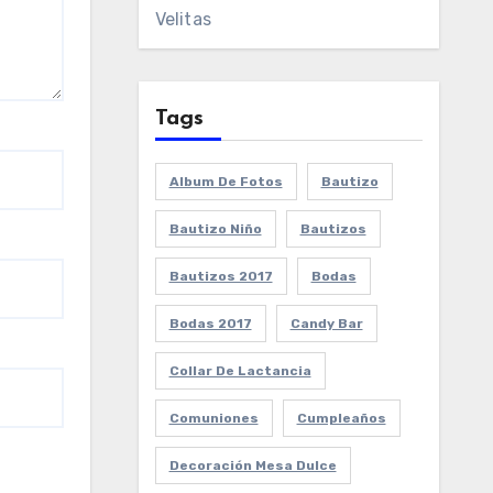
Velitas
Tags
Album De Fotos
Bautizo
Bautizo Niño
Bautizos
Bautizos 2017
Bodas
Bodas 2017
Candy Bar
Collar De Lactancia
Comuniones
Cumpleaños
Decoración Mesa Dulce