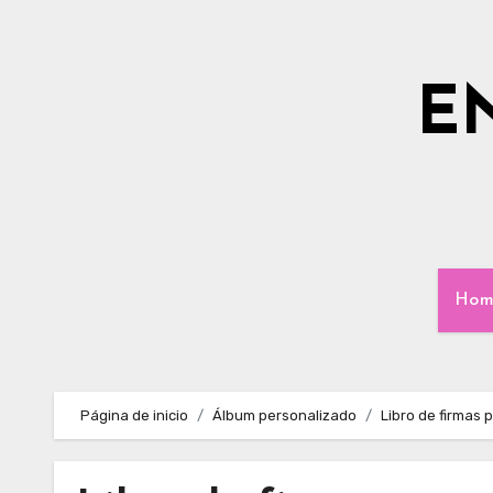
Ir
al
contenido
E
Hom
Página de inicio
Álbum personalizado
Libro de firmas 