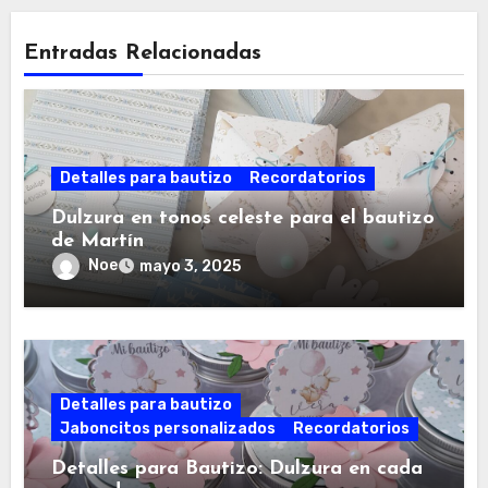
Entradas Relacionadas
Detalles para bautizo
Recordatorios
Dulzura en tonos celeste para el bautizo
de Martín
Noe
mayo 3, 2025
Detalles para bautizo
Jaboncitos personalizados
Recordatorios
Detalles para Bautizo: Dulzura en cada