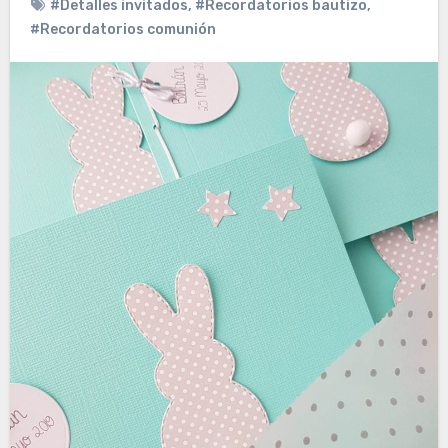
#Detalles invitados
,
#Recordatorios bautizo
,
#Recordatorios comunión